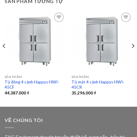
SẢN PHẨM TƯƠNG TỰ
Add to
Add to
wishlist
wishlist
SẢN PHẨM
SẢN PHẨM
Tủ đông 4 cánh Happys HWI-
Tủ mát 4 cánh Happys HWI-
45CF
45CR
44.387.000
₫
35.296.000
₫
VỀ CHÚNG TÔI
TKC Equipment chuyên tư vấn, thiết kế, cung cấp , bảo trì