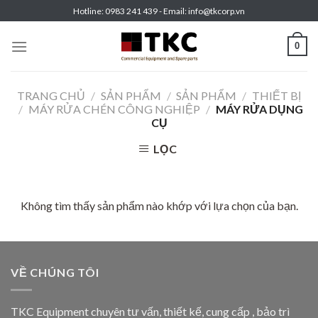
Skip
Hotline: 0983 241 439 - Email: info@tkcorp.vn
to
content
0
TRANG CHỦ
/
SẢN PHẨM
/
SẢN PHẨM
/
THIẾT BỊ
/
MÁY RỬA CHÉN CÔNG NGHIỆP
/
MÁY RỬA DỤNG
CỤ
LỌC
Không tìm thấy sản phẩm nào khớp với lựa chọn của bạn.
VỀ CHÚNG TÔI
TKC Equipment chuyên tư vấn, thiết kế, cung cấp , bảo trì