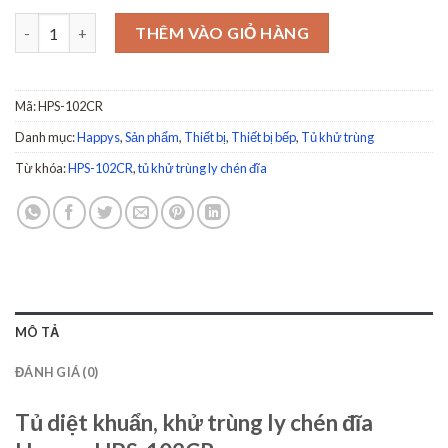
Tủ diệt khuẩn, khử trùng Happys HPS-102CR số lượng
THÊM VÀO GIỎ HÀNG
Mã:
HPS-102CR
Danh mục:
Happys
,
Sản phẩm
,
Thiết bị
,
Thiết bị bếp
,
Tủ khử trùng
Từ khóa:
HPS-102CR
,
tủ khử trùng ly chén đĩa
MÔ TẢ
ĐÁNH GIÁ (0)
Tủ diệt khuẩn, khử trùng ly chén đĩa