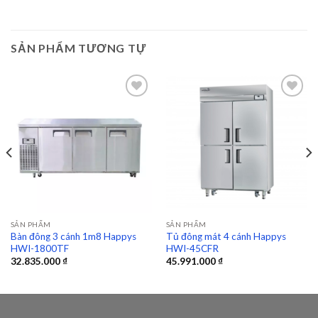
SẢN PHẨM TƯƠNG TỰ
Add to
Add to
wishlist
wishlist
SẢN PHẨM
SẢN PHẨM
Bàn đông 3 cánh 1m8 Happys
Tủ đông mát 4 cánh Happys
HWI-1800TF
HWI-45CFR
32.835.000
₫
45.991.000
₫