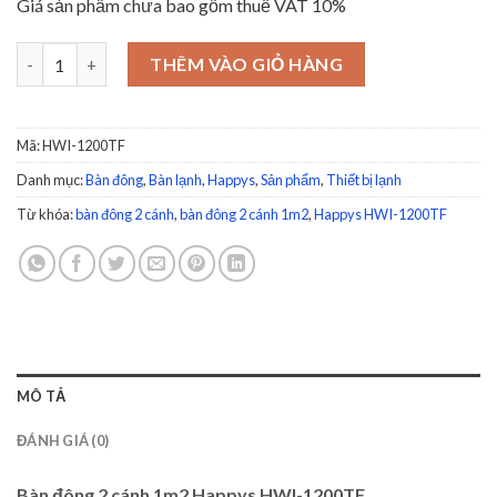
Giá sản phẩm chưa bao gồm thuế VAT 10%
Bàn đông 2 cánh 1m2 Happys HWI-1200TF số lượng
THÊM VÀO GIỎ HÀNG
Mã:
HWI-1200TF
Danh mục:
Bàn đông
,
Bàn lạnh
,
Happys
,
Sản phẩm
,
Thiết bị lạnh
Từ khóa:
bàn đông 2 cánh
,
bàn đông 2 cánh 1m2
,
Happys HWI-1200TF
MÔ TẢ
ĐÁNH GIÁ (0)
Bàn đông 2 cánh 1m2 Happys HWI-1200TF