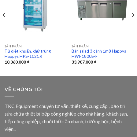
Add to
Add to
wishlist
wishlist
SẢN PHẨM
SẢN PHẨM
Tủ diệt khuẩn, khử trùng
Bàn salad 3 cánh 1m8 Happys
Happys HPS-102CR
HWI-1800S-F
10.060.000
₫
33.907.000
₫
VỀ CHÚNG TÔI
TKC Equipment chuyên tư vấn, thiết kế, cung cấp , bảo trì
sửa chữa thiết bị bếp công nghiệp cho nhà hàng, khách sạn,
bếp công nghiệp, chuỗi thức ăn nhanh, trường học, bệnh
viện...