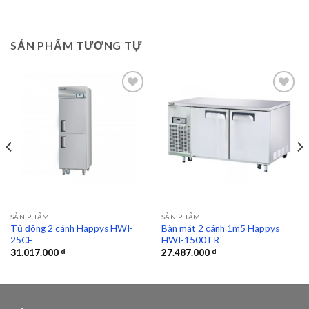
SẢN PHẨM TƯƠNG TỰ
Add to
Add to
wishlist
wishlist
SẢN PHẨM
SẢN PHẨM
Tủ đông 2 cánh Happys HWI-
Bàn mát 2 cánh 1m5 Happys
25CF
HWI-1500TR
31.017.000
₫
27.487.000
₫