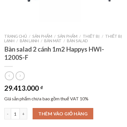
TRANG CHỦ
/
SẢN PHẨM
/
SẢN PHẨM
/
THIẾT BỊ
/
THIẾT BỊ
LẠNH
/
BÀN LẠNH
/
BÀN MÁT
/
BÀN SALAD
Bàn salad 2 cánh 1m2 Happys HWI-
1200S-F
29.413.000
₫
Giá sản phẩm chưa bao gồm thuế VAT 10%
Bàn salad 2 cánh 1m2 Happys HWI-1200S-F số lượng
THÊM VÀO GIỎ HÀNG