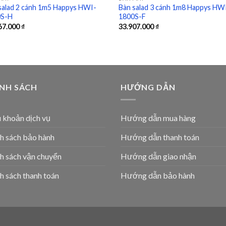
salad 2 cánh 1m5 Happys HWI-
Bàn salad 3 cánh 1m8 Happys HW
0S-H
1800S-F
67.000
₫
33.907.000
₫
ÍNH SÁCH
HƯỚNG DẪN
 khoản dịch vụ
Hướng dẫn mua hàng
h sách bảo hành
Hướng dẫn thanh toán
h sách vận chuyển
Hướng dẫn giao nhận
h sách thanh toán
Hướng dẫn bảo hành