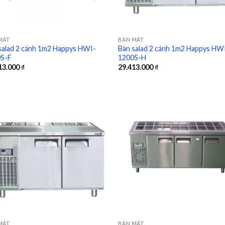
MÁT
BÀN MÁT
salad 2 cánh 1m2 Happys HWI-
Bàn salad 2 cánh 1m2 Happys HW
S-F
1200S-H
13.000
₫
29.413.000
₫
Add to
Add
wishlist
wish
MÁT
BÀN MÁT