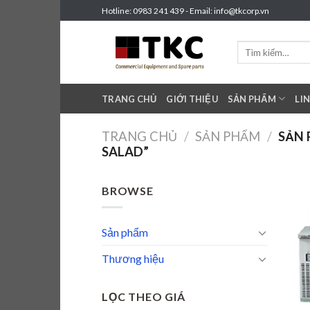
Skip
Hotline: 0983 241 439 - Email: info@tkcorp.vn
to
content
Tìm
kiếm:
TRANG CHỦ
GIỚI THIỆU
SẢN PHẨM
LI
TRANG CHỦ
/
SẢN PHẨM
/
SẢN 
SALAD”
BROWSE
Sản phẩm
Thương hiệu
LỌC THEO GIÁ