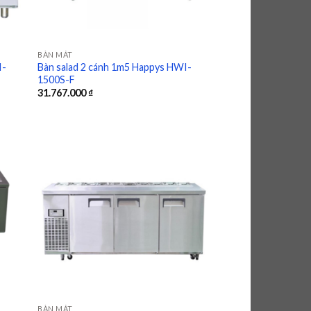
BÀN MÁT
I-
Bàn salad 2 cánh 1m5 Happys HWI-
1500S-F
31.767.000
₫
 to
Add to
list
wishlist
BÀN MÁT