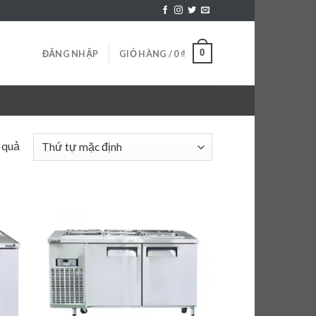
0
ĐĂNG NHẬP
GIỎ HÀNG /
0
₫
t quả
 to
Add to
list
wishlist