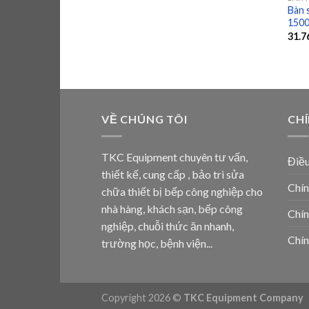
Bàn 
150
31.7
VỀ CHÚNG TÔI
CH
TKC Equipment chuyên tư vấn,
Điều
thiết kế, cung cấp , bảo trì sửa
Chín
chữa thiết bị bếp công nghiệp cho
nhà hàng, khách sạn, bếp công
Chín
nghiệp, chuỗi thức ăn nhanh,
Chín
trường học, bệnh viện...
Copyright 2026 ©
TKC Equipment Company