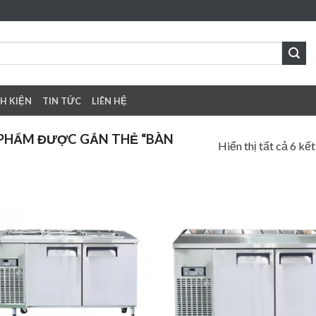
NH KIỆN
TIN TỨC
LIÊN HỆ
PHẨM ĐƯỢC GẮN THẺ “BÀN
Hiển thị tất cả 6 kế
Add to
Add
wishlist
wish