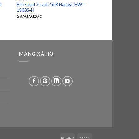
I-
Bàn salad 3 cánh 1m8 Happys HWI-
1800S-H
33.907.000
₫
MẠNG XÃ HỘI