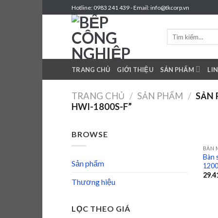
Skip
Hotline: 0983 241 439 - Email: info@tkcorp.vn
to
content
Tìm
kiếm:
TRANG CHỦ
GIỚI THIỆU
SẢN PHẨM
LI
TRANG CHỦ
/
SẢN PHẨM
/
SẢN 
HWI-1800S-F”
BROWSE
BÀN 
Bàn 
Sản phẩm
1200
29.4
Thương hiệu
LỌC THEO GIÁ