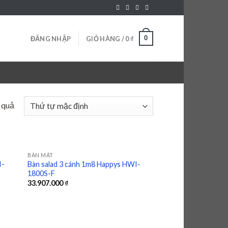
0
ĐĂNG NHẬP
GIỎ HÀNG /
0
₫
t quả
BÀN MÁT
I-
Bàn salad 3 cánh 1m8 Happys HWI-
1800S-F
 to
Add to
33.907.000
₫
list
wishlist