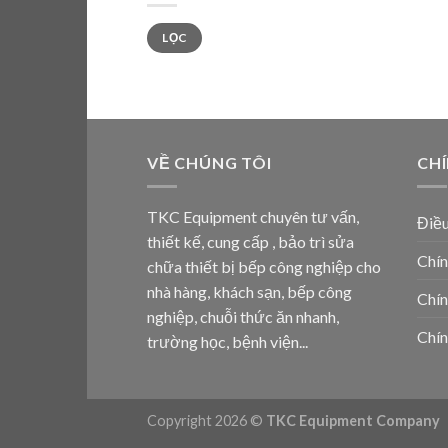
Giá
Giá
LỌC
thấp
cao
nhất
nhất
VỀ CHÚNG TÔI
CH
TKC Equipment chuyên tư vấn,
Điều
thiết kế, cung cấp , bảo trì sửa
Chín
chữa thiết bị bếp công nghiệp cho
nhà hàng, khách sạn, bếp công
Chín
nghiệp, chuỗi thức ăn nhanh,
Chín
trường học, bệnh viện...
Copyright 2026 ©
TKC Equipment Company