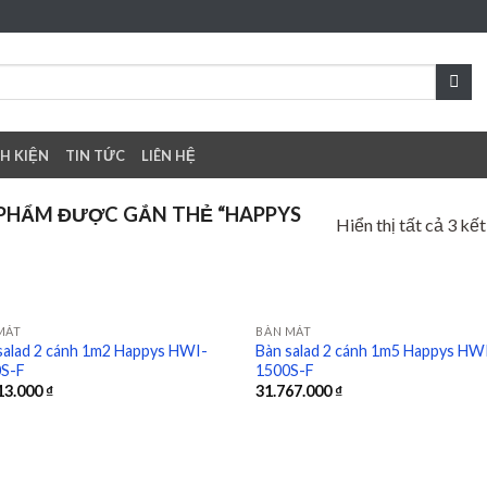
NH KIỆN
TIN TỨC
LIÊN HỆ
PHẨM ĐƯỢC GẮN THẺ “HAPPYS
Hiển thị tất cả 3 kế
MÁT
BÀN MÁT
salad 2 cánh 1m2 Happys HWI-
Bàn salad 2 cánh 1m5 Happys HW
S-F
1500S-F
Add to
Add
13.000
₫
31.767.000
₫
wishlist
wish