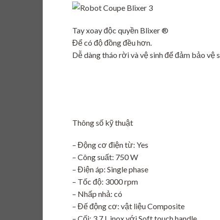
Tay xoay độc quyền Blixer ®
Để có độ đồng đều hơn.
Dễ dàng tháo rời và vệ sinh để đảm bảo vệ 
Thông số kỹ thuật
– Động cơ điện từ: Yes
– Công suất: 750 W
– Điện áp: Single phase
– Tốc độ: 3000 rpm
– Nhấp nhả: có
– Đế động cơ: vật liệu Composite
– Cối: 3.7 L inox với Soft touch handle