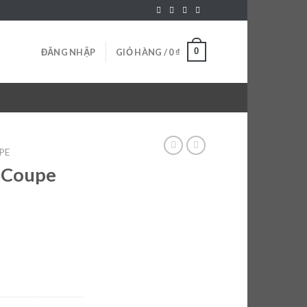
0
ĐĂNG NHẬP
GIỎ HÀNG /
0
₫
PE
 Coupe