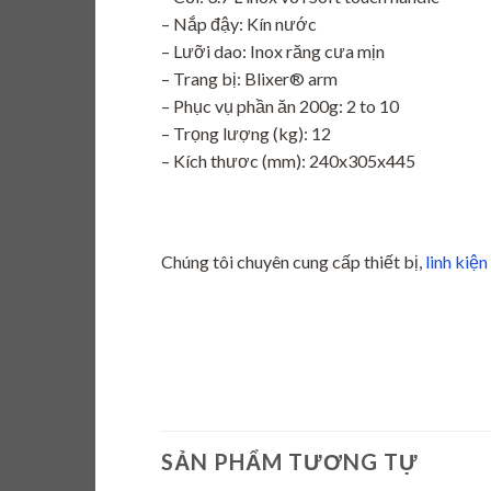
– Nắp đậy: Kín nước
– Lưỡi dao: Inox răng cưa mịn
– Trang bị: Blixer® arm
– Phục vụ phần ăn 200g: 2 to 10
– Trọng lượng (kg): 12
– Kích thươc (mm): 240x305x445
Chúng tôi chuyên cung cấp thiết bị,
linh kiệ
SẢN PHẨM TƯƠNG TỰ