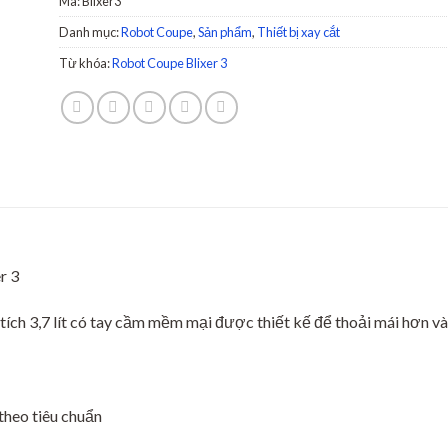
Mã:
Blixer3
Danh mục:
Robot Coupe
,
Sản phẩm
,
Thiết bị xay cắt
Từ khóa:
Robot Coupe Blixer 3
r 3
ích 3,7 lít có tay cầm mềm mại được thiết kế để thoải mái hơn và
heo tiêu chuẩn