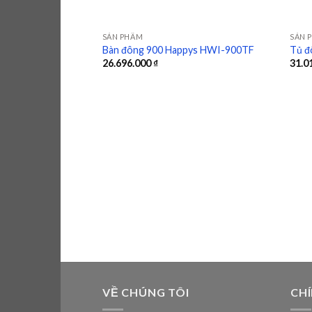
SẢN PHẨM
SẢN 
Bàn đông 900 Happys HWI-900TF
Tủ đ
26.696.000
₫
31.0
Add to
wishlist
VỀ CHÚNG TÔI
CH