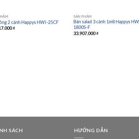
PHẨM
SẢN PHẨM
Bàn salad 3 cánh 1m8 Happys HW
ông 2 cánh Happys HWI-25CF
1800S-F
17.000
₫
Add to
Ad
33.907.000
₫
wishlist
wis
ÍNH SÁCH
HƯỚNG DẪN