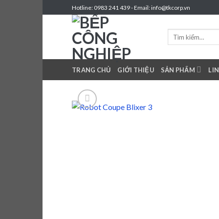
Skip
Hotline: 0983 241 439 - Email: info@tkcorp.vn
to
content
Tìm
kiếm:
TRANG CHỦ
GIỚI THIỆU
SẢN PHẨM
LI
Brow
wishl