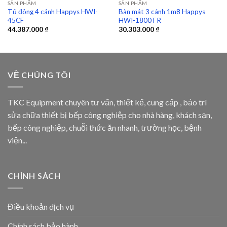
SẢN PHẨM
SẢN PHẨM
Tủ đông 4 cánh Happys HWI-
Bàn mát 3 cánh 1m8 Happys
45CF
HWI-1800TR
44.387.000
₫
30.303.000
₫
VỀ CHÚNG TÔI
TKC Equipment chuyên tư vấn, thiết kế, cung cấp , bảo trì
sửa chữa thiết bị bếp công nghiệp cho nhà hàng, khách sạn,
bếp công nghiệp, chuỗi thức ăn nhanh, trường học, bệnh
viện...
CHÍNH SÁCH
Điều khoản dịch vụ
Chính sách bảo hành