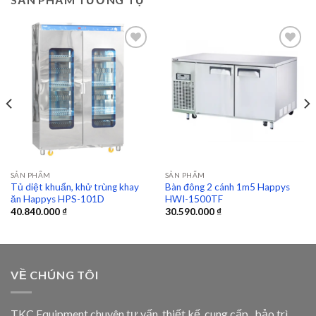
Add to
Add to
wishlist
wishlist
SẢN PHẨM
SẢN PHẨM
Tủ diệt khuẩn, khử trùng khay
Bàn đông 2 cánh 1m5 Happys
ăn Happys HPS-101D
HWI-1500TF
40.840.000
₫
30.590.000
₫
VỀ CHÚNG TÔI
TKC Equipment chuyên tư vấn, thiết kế, cung cấp , bảo trì