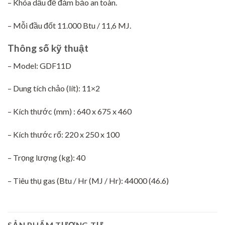
– Khóa dầu để đảm bảo an toàn.
– Mỗi đầu đốt 11.000 Btu / 11,6 MJ.
Thông số kỹ thuật
– Model: GDF11D
– Dung tích chảo (lít): 11×2
– Kích thước (mm) : 640 x 675 x 460
– Kích thước rổ: 220 x 250 x 100
– Trọng lượng (kg): 40
– Tiêu thụ gas (Btu / Hr (MJ / Hr): 44000 (46.6)
SẢN PHẨM TƯƠNG TỰ