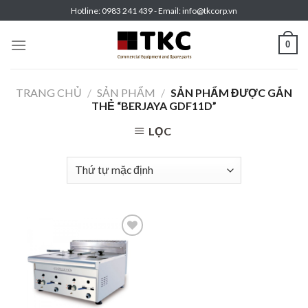
Skip
Hotline: 0983 241 439 - Email: info@tkcorp.vn
to
content
0
TRANG CHỦ
/
SẢN PHẨM
/
SẢN PHẨM ĐƯỢC GẮN
THẺ “BERJAYA GDF11D”
LỌC
Add to
wishlist