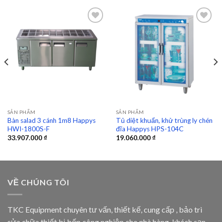
Add to
Add to
wishlist
wishlist
SẢN PHẨM
SẢN PHẨM
Bàn salad 3 cánh 1m8 Happys
Tủ diệt khuẩn, khử trùng ly chén
HWI-1800S-F
đĩa Happys HPS-104C
33.907.000
₫
19.060.000
₫
VỀ CHÚNG TÔI
TKC Equipment chuyên tư vấn, thiết kế, cung cấp , bảo trì
sửa chữa thiết bị bếp công nghiệp cho nhà hàng, khách sạn,