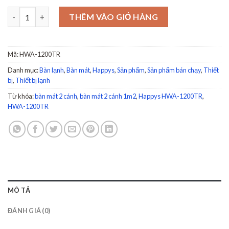
Bàn mát 2 cánh 1m2 Happys HWA-1200TR số lượng
THÊM VÀO GIỎ HÀNG
Mã:
HWA-1200TR
Danh mục:
Bàn lạnh
,
Bàn mát
,
Happys
,
Sản phẩm
,
Sản phẩm bán chạy
,
Thiết
bị
,
Thiết bị lạnh
Từ khóa:
bàn mát 2 cánh
,
bàn mát 2 cánh 1m2
,
Happys HWA-1200TR
,
HWA-1200TR
MÔ TẢ
ĐÁNH GIÁ (0)