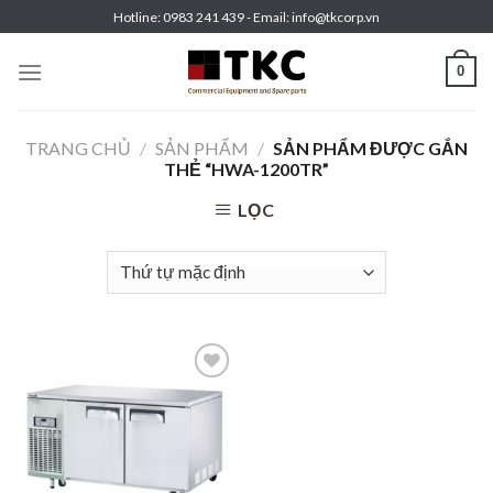
Skip
Hotline: 0983 241 439 - Email: info@tkcorp.vn
to
content
0
TRANG CHỦ
/
SẢN PHẨM
/
SẢN PHẨM ĐƯỢC GẮN
THẺ “HWA-1200TR”
LỌC
Add to
wishlist