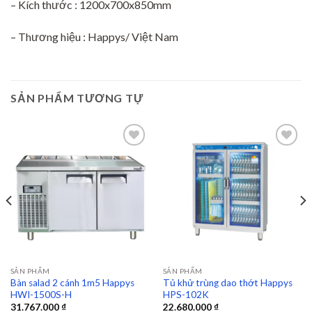
– Kích thước : 1200x700x850mm
– Thương hiệu : Happys/ Việt Nam
SẢN PHẨM TƯƠNG TỰ
Add to
Add to
wishlist
wishlist
SẢN PHẨM
SẢN PHẨM
Bàn salad 2 cánh 1m5 Happys
Tủ khử trùng dao thớt Happys
HWI-1500S-H
HPS-102K
31.767.000
₫
22.680.000
₫