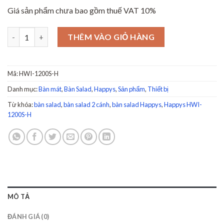
Giá sản phẩm chưa bao gồm thuế VAT 10%
Bàn salad 2 cánh 1m2 Happys HWI-1200S-H số lượng
THÊM VÀO GIỎ HÀNG
Mã:
HWI-1200S-H
Danh mục:
Bàn mát
,
Bàn Salad
,
Happys
,
Sản phẩm
,
Thiết bị
Từ khóa:
bàn salad
,
bàn salad 2 cánh
,
bàn salad Happys
,
Happys HWI-
1200S-H
MÔ TẢ
ĐÁNH GIÁ (0)