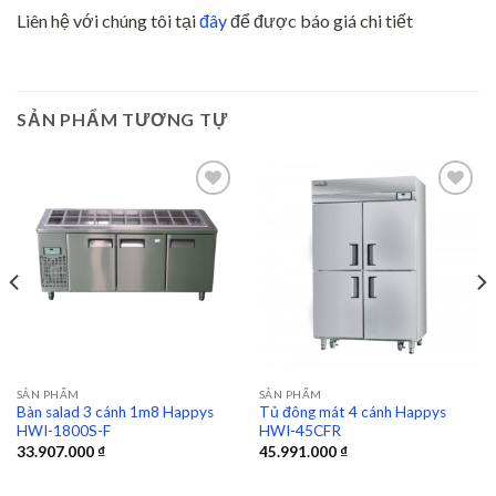
Liên hệ với chúng tôi tại
đây
để được báo giá chi tiết
SẢN PHẨM TƯƠNG TỰ
Add to
Add to
wishlist
wishlist
SẢN PHẨM
SẢN PHẨM
Bàn salad 3 cánh 1m8 Happys
Tủ đông mát 4 cánh Happys
HWI-1800S-F
HWI-45CFR
33.907.000
₫
45.991.000
₫