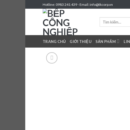
Skip
Hotline: 0983 241 439 - Email: info@tkcorp.vn
to
content
Tìm
kiếm:
TRANG CHỦ
GIỚI THIỆU
SẢN PHẨM
LI
Add 
wishl