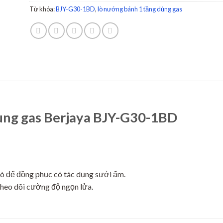
Từ khóa:
BJY-G30-1BD
,
lò nướng bánh 1 tầng dùng gas
ùng gas Berjaya BJY-G30-1BD
lò để đồng phục có tác dụng sưởi ấm.
 theo dõi cường độ ngọn lửa.