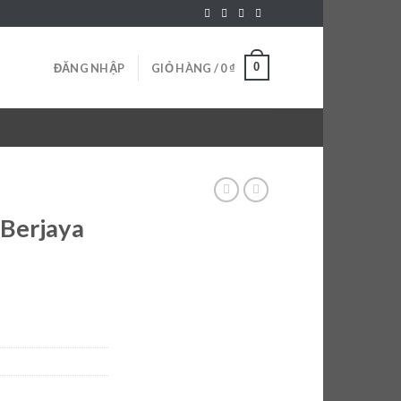
0
ĐĂNG NHẬP
GIỎ HÀNG /
0
₫
 Berjaya