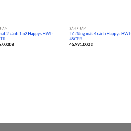
PHẨM
SẢN PHẨM
mát 2 cánh 1m2 Happys HWI-
Tủ đông mát 4 cánh Happys HWI
0TR
45CFR
Add to
Ad
57.000
₫
45.991.000
₫
wishlist
wis