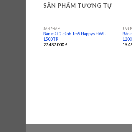
SẢN PHẨM TƯƠNG TỰ
SẢN PHẨM
SẢN 
Bàn mát 2 cánh 1m5 Happys HWI-
Bàn 
1500TR
120
Add to
27.487.000
₫
15.4
wishlist