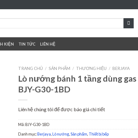
NH KIỆN
TIN TỨC
LIÊN HỆ
TRANG CHỦ
/
SẢN PHẨM
/
THƯƠNG HIỆU
/
BERJAYA
Lò nướng bánh 1 tầng dùng gas
BJY-G30-1BD
to
ist
Liên hệ chúng tôi để được báo giá chi tiết
Mã:
BJY-G30-1BD
Danh mục:
Berjaya
,
Lò nướng
,
Sản phẩm
,
Thiết bị bếp