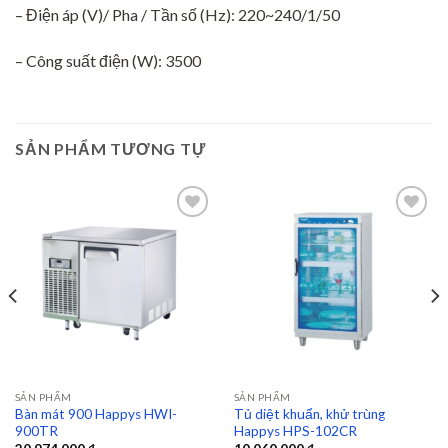
– Điện áp (V)/ Pha / Tần số (Hz): 220~240/1/50
– Công suất điện (W): 3500
SẢN PHẨM TƯƠNG TỰ
Add to
Add to
wishlist
wishlist
SẢN PHẨM
SẢN PHẨM
Bàn mát 900 Happys HWI-
Tủ diệt khuẩn, khử trùng
900TR
Happys HPS-102CR