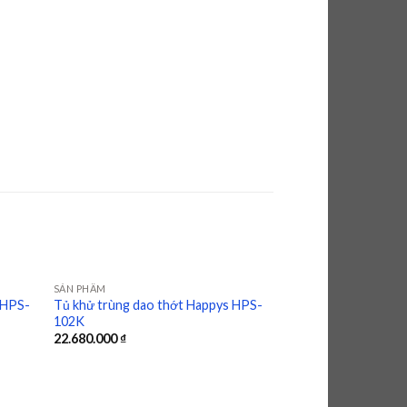
SẢN PHẨM
 HPS-
Tủ khử trùng dao thớt Happys HPS-
102K
d to
Add to
22.680.000
₫
hlist
wishlist