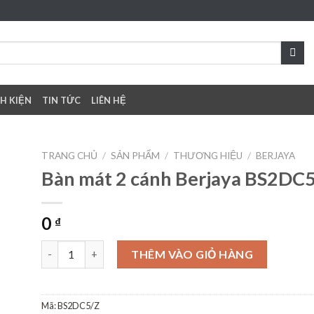
NH KIỆN
TIN TỨC
LIÊN HỆ
TRANG CHỦ
/
SẢN PHẨM
/
THƯƠNG HIỆU
/
BERJAYA
Bàn mát 2 cánh Berjaya BS2DC
to
0
₫
ist
Bàn mát 2 cánh Berjaya BS2DC5/Z số lượng
THÊM VÀO GIỎ HÀNG
Mã:
BS2DC5/Z