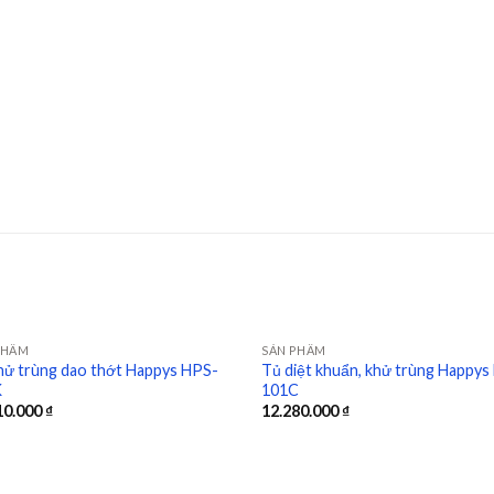
PHẨM
SẢN PHẨM
hử trùng dao thớt Happys HPS-
Tủ diệt khuẩn, khử trùng Happys
K
101C
Add to
Ad
10.000
₫
12.280.000
₫
wishlist
wis