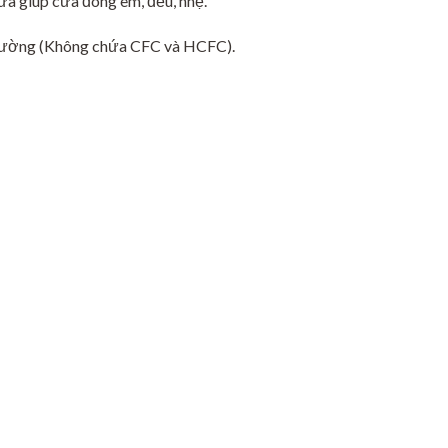
a giúp cửa đóng êm, đều, nhẹ.
 trường (Không chứa CFC và HCFC).