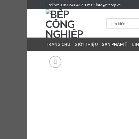
Skip
Hotline: 0983 241 439 - Email: info@tkcorp.vn
to
content
Tìm
kiếm:
TRANG CHỦ
GIỚI THIỆU
SẢN PHẨM
LI
Add 
wishl