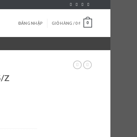
0
ĐĂNG NHẬP
GIỎ HÀNG /
0
₫
5/Z