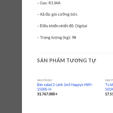
– Gas: R134A
– Xả đá: gió cưỡng bức
– Điều khiển nhiệt độ: Digital
– Trọng lượng (kg): 98
SẢN PHẨM TƯƠNG TỰ
SẢN PHẨM
SẢN 
Bàn salad 2 cánh 1m5 Happys HWI-
Tủ k
1500S-H
101
Add to
31.767.000
₫
17.5
wishlist