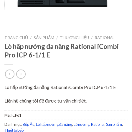
TRANG CHỦ
/
SẢN PHẨM
/
THƯƠNG HIỆU
/
RATIONAL
Lò hấp nướng đa năng Rational iCombi
Pro ICP 6-1/1 E
Lò hấp nướng đa năng Rational iCombi Pro ICP 6-1/1 E
Liên hệ chúng tôi để được tư vấn chi tiết.
Mã:
ICP61
Danh mục:
Bếp Âu
,
Lò hấp nướng đa năng
,
Lò nướng
,
Rational
,
Sản phẩm
,
Thiết bị bếp