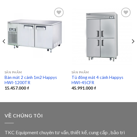
Add to
Add to
wishlist
wishlist
SẢN PHẨM
SẢN PHẨM
Bàn mát 2 cánh 1m2 Happys
Tủ đông mát 4 cánh Happys
HWI-1200TR
HWI-45CFR
15.457.000
₫
45.991.000
₫
VỀ CHÚNG TÔI
TKC Equipment chuyên tư vấn, thiết kế, cung cấp , bảo trì