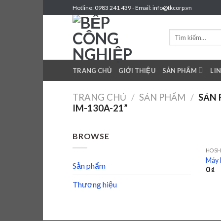
Skip
Hotline: 0983 241 439 - Email: info@tkcorp.vn
to
content
Tìm
kiếm:
TRANG CHỦ
GIỚI THIỆU
SẢN PHẨM
LI
TRANG CHỦ
/
SẢN PHẨM
/
SẢN 
IM-130A-21”
BROWSE
HOSH
Máy 
Sản phẩm
0
₫
Thương hiệu