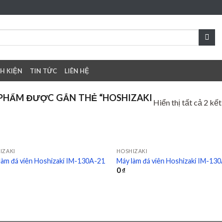
NH KIỆN
TIN TỨC
LIÊN HỆ
PHẨM ĐƯỢC GẮN THẺ “HOSHIZAKI
Hiển thị tất cả 2 kế
IZAKI
HOSHIZAKI
làm đá viên Hoshizaki IM-130A-21
Máy làm đá viên Hoshizaki IM-13
0
₫
Add to
Add
wishlist
wish