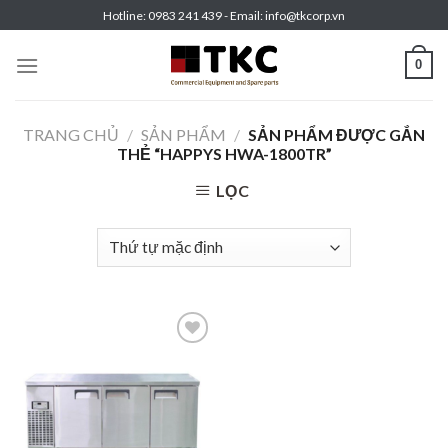
Skip
Hotline: 0983 241 439 - Email: info@tkcorp.vn
to
content
0
TRANG CHỦ
/
SẢN PHẨM
/
SẢN PHẨM ĐƯỢC GẮN
THẺ “HAPPYS HWA-1800TR”
LỌC
Add to
wishlist