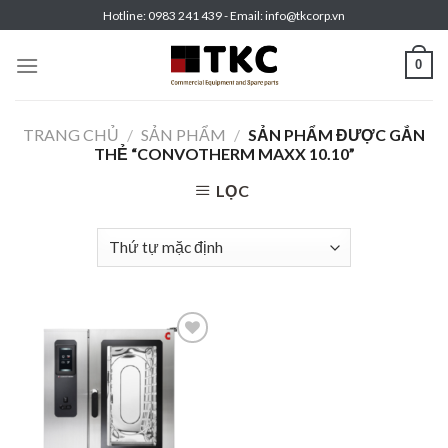
Skip
Hotline: 0983 241 439 - Email: info@tkcorp.vn
to
content
0
TRANG CHỦ
/
SẢN PHẨM
/
SẢN PHẨM ĐƯỢC GẮN
THẺ “CONVOTHERM MAXX 10.10”
LỌC
Add to
wishlist