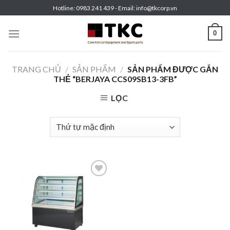
Skip
Hotline: 0983 241 439 - Email: info@tkcorp.vn
to
content
0
TRANG CHỦ
/
SẢN PHẨM
/
SẢN PHẨM ĐƯỢC GẮN
THẺ “BERJAYA CCS09SB13-3FB”
LỌC
Add to
wishlist