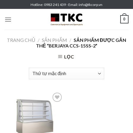
Skip
Hotline: 0983 241 439 - Email: info@tkcorp.vn
to
content
0
TRANG CHỦ
/
SẢN PHẨM
/
SẢN PHẨM ĐƯỢC GẮN
THẺ “BERJAYA CCS-15SS-2”
LỌC
Add to
wishlist