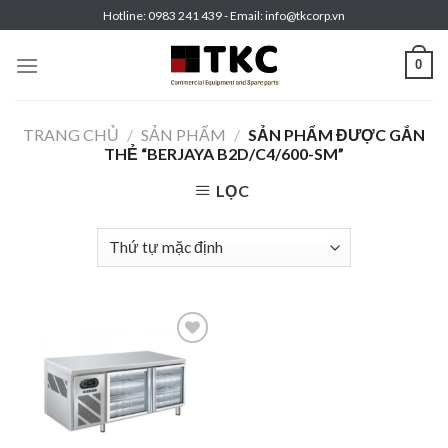
Skip
Hotline: 0983 241 439 - Email: info@tkcorp.vn
to
content
0
TRANG CHỦ
/
SẢN PHẨM
/
SẢN PHẨM ĐƯỢC GẮN
THẺ “BERJAYA B2D/C4/600-SM”
LỌC
Add to
wishlist