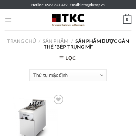
Skip
Hotline: 0983 241 439 - Email: info@tkcorp.vn
to
content
0
TRANG CHỦ
/
SẢN PHẨM
/
SẢN PHẨM ĐƯỢC GẮN
THẺ “BẾP TRỤNG MÌ”
LỌC
Add to
wishlist