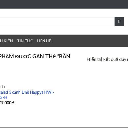
NH KIỆN
TIN TỨC
LIÊN HỆ
PHẨM ĐƯỢC GẮN THẺ “BÀN
Hiển thị kết quả duy 
MÁT
salad 3 cánh 1m8 Happys HWI-
0S-H
Add to
07.000
₫
wishlist