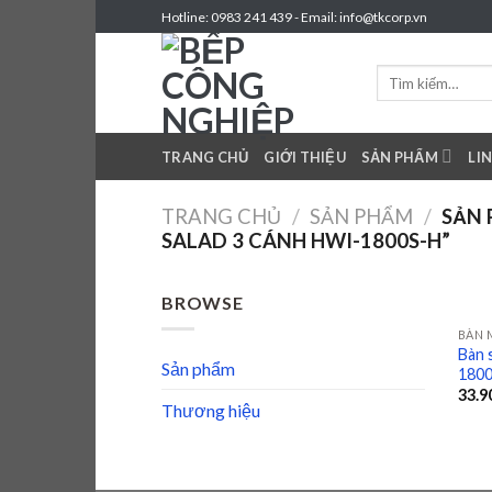
Skip
Hotline: 0983 241 439 - Email: info@tkcorp.vn
to
content
Tìm
kiếm:
TRANG CHỦ
GIỚI THIỆU
SẢN PHẨM
LI
TRANG CHỦ
/
SẢN PHẨM
/
SẢN 
SALAD 3 CÁNH HWI-1800S-H”
BROWSE
BÀN 
Bàn 
Sản phẩm
180
33.9
Thương hiệu