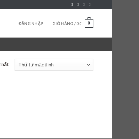
0
ĐĂNG NHẬP
GIỎ HÀNG /
0
₫
nhất