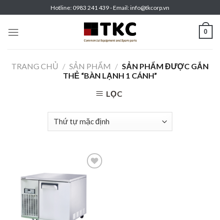
Skip
Hotline: 0983 241 439 - Email: info@tkcorp.vn
to
content
0
TRANG CHỦ
/
SẢN PHẨM
/
SẢN PHẨM ĐƯỢC GẮN
THẺ “BÀN LẠNH 1 CÁNH”
LỌC
Add to
wishlist