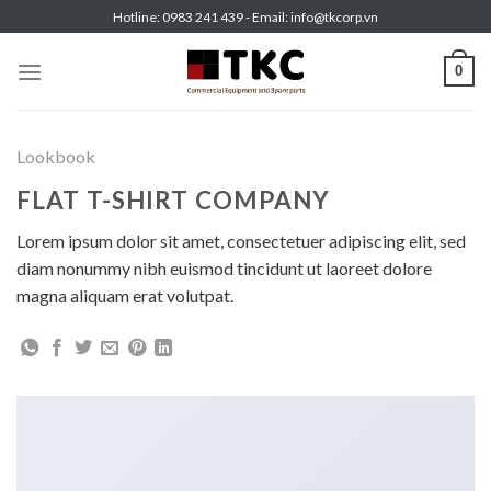
Skip
Hotline: 0983 241 439 - Email: info@tkcorp.vn
to
content
0
Lookbook
FLAT T-SHIRT COMPANY
Lorem ipsum dolor sit amet, consectetuer adipiscing elit, sed
diam nonummy nibh euismod tincidunt ut laoreet dolore
magna aliquam erat volutpat.