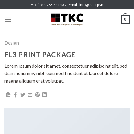
Skip
Hotline: 0983 241 439 - Email: info@tkcorp.vn
to
content
0
Design
FL3 PRINT PACKAGE
Lorem ipsum dolor sit amet, consectetuer adipiscing elit, sed
diam nonummy nibh euismod tincidunt ut laoreet dolore
magna aliquam erat volutpat.